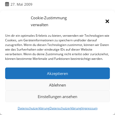
Beitrag
27. Mai 2009
veröffentlicht:
Cookie-Zustimmung
verwalten
Sind Sie ein Mörder Herr K. ?
Um dir ein optimales Erlebnis zu bieten, verwenden wir Technologien wie
Cookies, um Geräteinformationen zu speichern und/oder darauf
zuzugreifen. Wenn du diesen Technologien zustimmst, können wir Daten
wie das Surfverhalten oder eindeutige IDs auf dieser Website
verarbeiten. Wenn du deine Zustimmung nicht erteilst oder zurückziehst,
Komuczky Reloaded
können bestimmte Merkmale und Funktionen beeinträchtigt werden.
Da uns in einem Blog betreffend des ersten Interviews
mit
Akzeptieren
Herrn Komuczky, in Sachen
Ablehnen
eines angeblichen Spendenskandals beim
Blindenverein
„Engel auf Pfoten“, vorgeworfen
Einstellungen ansehen
wurde dieses zu lasch geführt zu haben, wollten wir das
Datenschutzerklärung
Datenschutzerklärung
Impressum
nicht auf uns sitzen lassen und haben