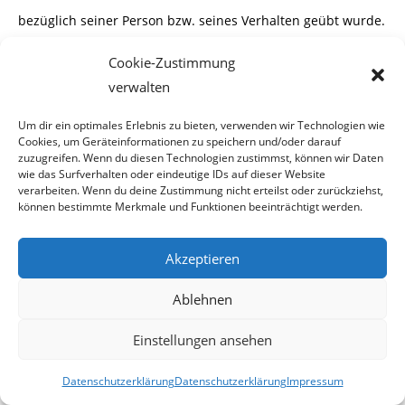
bezüglich seiner Person bzw. seines Verhalten geübt wurde.
Dem Vereinsobmann ist es
Cookie-Zustimmung
offenbar entgangen, dass knappe 99 Prozent aller
verwalten
Kommentare, egal in welchem Forum
Um dir ein optimales Erlebnis zu bieten, verwenden wir Technologien wie
Cookies, um Geräteinformationen zu speichern und/oder darauf
oder Online-Zeitung unter einem Nicknamen abgegeben
zuzugreifen. Wenn du diesen Technologien zustimmst, können wir Daten
werden. Nur ganz wenige Perso-
wie das Surfverhalten oder eindeutige IDs auf dieser Website
verarbeiten. Wenn du deine Zustimmung nicht erteilst oder zurückziehst,
können bestimmte Merkmale und Funktionen beeinträchtigt werden.
nen posten unter ihrem Klarnamen. Das sind meist jene, die
sich auf Grund ihrer Position
Akzeptieren
nicht vor ungerechtfertigten Sanktionen fürchten.
Ablehnen
Einstellungen ansehen
Mit dem Zitat:
„..unser Vereinsleben zu verbessern…“
räumt Istvanek ein, dass ihm
Datenschutzerklärung
Datenschutzerklärung
Impressum