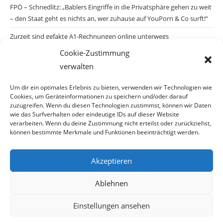
FPÖ – Schnedlitz: „Bablers Eingriffe in die Privatsphäre gehen zu weit
– den Staat geht es nichts an, wer zuhause auf YouPorn & Co surft!“
Zurzeit sind gefakte A1-Rechnungen online unterwegs
Cookie-Zustimmung
Salzburgs Juden und ihre Sicherheit: „Erst nach einem Anschlag wäre
verwalten
die Gefahr endlich konkret!“
Biologisches Wunder in Ceuta
Um dir ein optimales Erlebnis zu bieten, verwenden wir Technologien wie
Cookies, um Geräteinformationen zu speichern und/oder darauf
Ein vermeintliches Abschiebemärchen
zuzugreifen. Wenn du diesen Technologien zustimmst, können wir Daten
wie das Surfverhalten oder eindeutige IDs auf dieser Website
verarbeiten. Wenn du deine Zustimmung nicht erteilst oder zurückziehst,
können bestimmte Merkmale und Funktionen beeinträchtigt werden.
Archiv
Akzeptieren
Ablehnen
Einstellungen ansehen