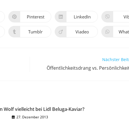
Pinterest
LinkedIn
Vi
Öffnet
Öffnet
Öff
in
in
in
einem
einem
ei
neuen
neuen
ne
Tumblr
Viadeo
What
Öffnet
Öffnet
Öff
Fenster
Fenster
Fen
in
in
in
einem
einem
ei
neuen
neuen
ne
Fenster
Fenster
Fen
Nächster Beit
Öffentlichkeitsdrang vs. Persönlichkei
 Wolf vielleicht bei Lidl Beluga-Kaviar?
27. Dezember 2013