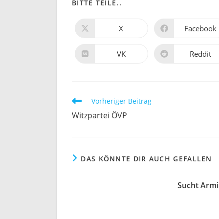
DIESEN
BITTE TEILE..
INHALT
X
Facebook
Öffnet
Öffnet
in
in
TEILEN
einem
einem
neuen
neuen
VK
Reddit
Öffnet
Öffnet
Fenster
Fenster
in
in
einem
einem
neuen
neuen
Fenster
Fenster
Weitere
Vorheriger Beitrag
Artikel
Witzpartei ÖVP
ansehen
DAS KÖNNTE DIR AUCH GEFALLEN
Sucht Armin