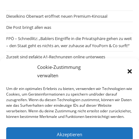
Dieselkino Oberwart eröffnet neuen Premium-Kinosaal
Die Post bringt allen was
FPÖ – Schnedlitz: „Bablers Eingriffe in die Privatsphäre gehen zu weit
– den Staat geht es nichts an, wer zuhause auf YouPorn & Co surft!“
Zurzeit sind gefakte A1-Rechnungen online unterwegs
Cookie-Zustimmung
Salzburgs Juden und ihre Sicherheit: „Erst nach einem Anschlag wäre
verwalten
die Gefahr endlich konkret!“
Biologisches Wunder in Ceuta
Um dir ein optimales Erlebnis zu bieten, verwenden wir Technologien wie
Cookies, um Geräteinformationen zu speichern und/oder darauf
Ein vermeintliches Abschiebemärchen
zuzugreifen. Wenn du diesen Technologien zustimmst, können wir Daten
wie das Surfverhalten oder eindeutige IDs auf dieser Website
verarbeiten. Wenn du deine Zustimmung nicht erteilst oder zurückziehst,
können bestimmte Merkmale und Funktionen beeinträchtigt werden.
Archiv
Akzeptieren