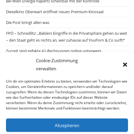
Bei Wien Energie haperts scheinbar mit der Kontrolle
Dieselkino Oberwart eröffnet neuen Premium-Kinosaal
Die Post bringt allen was
FPÖ – Schnedlitz: „Bablers Eingriffe in die Privatsphäre gehen zu weit
– den Staat geht es nichts an, wer zuhause auf YouPorn & Co surft!“
Zurzeit sind gefakte A1-Rechnungen online unterwegs
Cookie-Zustimmung
Salzburgs Juden und ihre Sicherheit: „Erst nach einem Anschlag wäre
verwalten
die Gefahr endlich konkret!“
Biologisches Wunder in Ceuta
Um dir ein optimales Erlebnis zu bieten, verwenden wir Technologien wie
Cookies, um Geräteinformationen zu speichern und/oder darauf
Ein vermeintliches Abschiebemärchen
zuzugreifen. Wenn du diesen Technologien zustimmst, können wir Daten
wie das Surfverhalten oder eindeutige IDs auf dieser Website
verarbeiten. Wenn du deine Zustimmung nicht erteilst oder zurückziehst,
können bestimmte Merkmale und Funktionen beeinträchtigt werden.
Archiv
Akzeptieren
Archiv