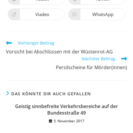
Öffnet
Öffnet
Fenster
Fenster
in
in
einem
einem
neuen
neuen
Viadeo
WhatsApp
Öffnet
Öffnet
Fenster
Fenster
in
in
einem
einem
neuen
neuen
Fenster
Fenster
Weitere
Vorheriger Beitrag
Artikel
Vorsicht bei Abschlüssen mit der Wüstenrot-AG
ansehen
Nächster Beitrag
Persilscheine für Mörder(innen)
DAS KÖNNTE DIR AUCH GEFALLEN
Geistig sinnbefreite Verkehrsbereiche auf der
Bundesstraße 49
5. November 2017