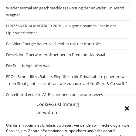
Wieder einmal ein geschmackloses Posting der Anwältin Dr. Astrid
Wagner
LIPIZZANER-ALMABTRIEB 2026 – ein gemeinsames Fest in der
Lipizzanerheimat
Bei Wien Energie haperts scheinbar mit der Kontrolle
Dieselkino Oberwart eröffnet neuen Premium-Kinosaal
Die Post bringt allen was
FPÖ – Schnedlitz: „Bablers Eingriffe in die Privatsphäre gehen zu weit
– den Staat geht es nichts an, wer zuhause auf YouPorn & Co surft!“
Zurzeit sind gefakte A1-Rechnungen online unterwegs
Cookie-Zustimmung
Salzburgs Juden und ihre Sicherheit: „Erst nach einem Anschlag wäre
verwalten
die Gefahr endlich konkret!“
Biologisches Wunder in Ceuta
Um dir ein optimales Erlebnis zu bieten, verwenden wir Technologien wie
Cookies, um Geräteinformationen zu speichern und/oder darauf
Ein vermeintliches Abschiebemärchen