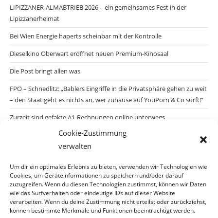
LIPIZZANER-ALMABTRIEB 2026 – ein gemeinsames Fest in der
Lipizzanerheimat
Bei Wien Energie haperts scheinbar mit der Kontrolle
Dieselkino Oberwart eröffnet neuen Premium-Kinosaal
Die Post bringt allen was
FPÖ – Schnedlitz: „Bablers Eingriffe in die Privatsphäre gehen zu weit
– den Staat geht es nichts an, wer zuhause auf YouPorn & Co surft!“
Zurzeit sind gefakte A1-Rechnungen online unterwegs
Cookie-Zustimmung
Salzburgs Juden und ihre Sicherheit: „Erst nach einem Anschlag wäre
verwalten
die Gefahr endlich konkret!“
Biologisches Wunder in Ceuta
Um dir ein optimales Erlebnis zu bieten, verwenden wir Technologien wie
Cookies, um Geräteinformationen zu speichern und/oder darauf
Ein vermeintliches Abschiebemärchen
zuzugreifen. Wenn du diesen Technologien zustimmst, können wir Daten
wie das Surfverhalten oder eindeutige IDs auf dieser Website
verarbeiten. Wenn du deine Zustimmung nicht erteilst oder zurückziehst,
können bestimmte Merkmale und Funktionen beeinträchtigt werden.
Archiv