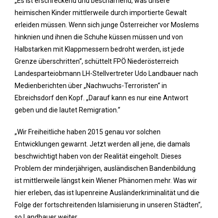
„Es ist erschreckend und beschämend, was unsere
heimischen Kinder mittlerweile durch importierte Gewalt
erleiden müssen. Wenn sich junge Österreicher vor Moslems
hinknien und ihnen die Schuhe küssen müssen und von
Halbstarken mit Klappmessern bedroht werden, ist jede
Grenze überschritten“, schüttelt FPÖ Niederösterreich
Landesparteiobmann LH-Stellvertreter Udo Landbauer nach
Medienberichten über „Nachwuchs-Terroristen“ in
Ebreichsdorf den Kopf. „Darauf kann es nur eine Antwort
geben und die lautet Remigration.“
„Wir Freiheitliche haben 2015 genau vor solchen
Entwicklungen gewarnt. Jetzt werden all jene, die damals
beschwichtigt haben von der Realität eingeholt. Dieses
Problem der minderjährigen, ausländischen Bandenbildung
ist mittlerweile längst kein Wiener Phänomen mehr. Was wir
hier erleben, das ist lupenreine Ausländerkriminalität und die
Folge der fortschreitenden Islamisierung in unseren Städten“,
so Landbauer weiter.