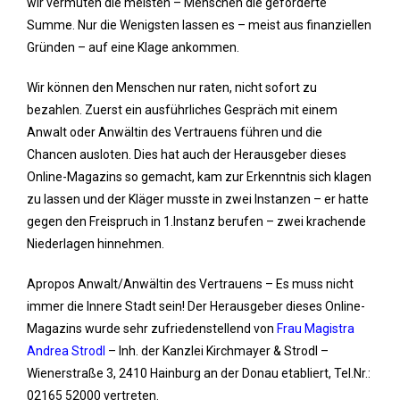
wir vermuten die meisten – Menschen die geforderte
Summe. Nur die Wenigsten lassen es – meist aus finanziellen
Gründen – auf eine Klage ankommen.
Wir können den Menschen nur raten, nicht sofort zu
bezahlen. Zuerst ein ausführliches Gespräch mit einem
Anwalt oder Anwältin des Vertrauens führen und die
Chancen ausloten. Dies hat auch der Herausgeber dieses
Online-Magazins so gemacht, kam zur Erkenntnis sich klagen
zu lassen und der Kläger musste in zwei Instanzen – er hatte
gegen den Freispruch in 1.Instanz berufen – zwei krachende
Niederlagen hinnehmen.
Apropos Anwalt/Anwältin des Vertrauens – Es muss nicht
immer die Innere Stadt sein! Der Herausgeber dieses Online-
Magazins wurde sehr zufriedenstellend von
Frau Magistra
Andrea Strodl
– Inh. der Kanzlei Kirchmayer & Strodl –
Wienerstraße 3, 2410 Hainburg an der Donau etabliert, Tel.Nr.:
02165 52000 vertreten.