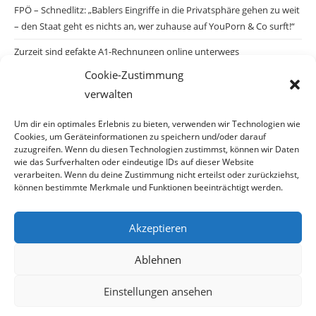
FPÖ – Schnedlitz: „Bablers Eingriffe in die Privatsphäre gehen zu weit
– den Staat geht es nichts an, wer zuhause auf YouPorn & Co surft!“
Zurzeit sind gefakte A1-Rechnungen online unterwegs
Cookie-Zustimmung
Salzburgs Juden und ihre Sicherheit: „Erst nach einem Anschlag wäre
verwalten
die Gefahr endlich konkret!“
Biologisches Wunder in Ceuta
Um dir ein optimales Erlebnis zu bieten, verwenden wir Technologien wie
Cookies, um Geräteinformationen zu speichern und/oder darauf
Ein vermeintliches Abschiebemärchen
zuzugreifen. Wenn du diesen Technologien zustimmst, können wir Daten
wie das Surfverhalten oder eindeutige IDs auf dieser Website
verarbeiten. Wenn du deine Zustimmung nicht erteilst oder zurückziehst,
können bestimmte Merkmale und Funktionen beeinträchtigt werden.
Archiv
Akzeptieren
Ablehnen
Einstellungen ansehen