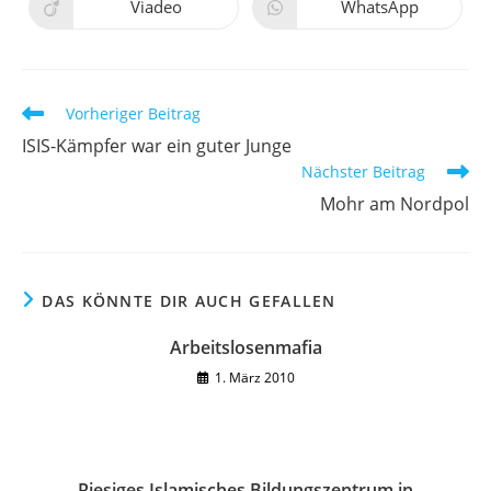
neuen
neuen
Viadeo
WhatsApp
Öffnet
Öffnet
Fenster
Fenster
in
in
einem
einem
neuen
neuen
Fenster
Fenster
Weitere
Vorheriger Beitrag
Artikel
ISIS-Kämpfer war ein guter Junge
ansehen
Nächster Beitrag
Mohr am Nordpol
DAS KÖNNTE DIR AUCH GEFALLEN
Arbeitslosenmafia
1. März 2010
Riesiges Islamisches Bildungszentrum in