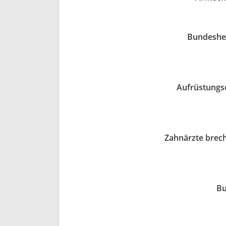
Bundeshee
Aufrüstungs
Zahnärzte brec
Bu