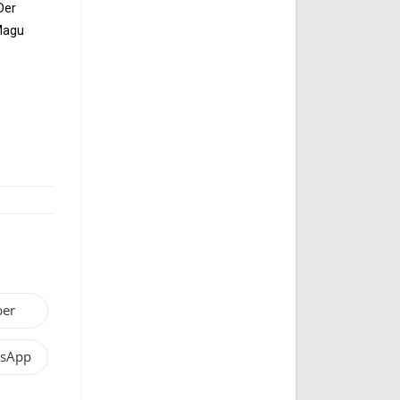
Der
 Magu
ber
sApp