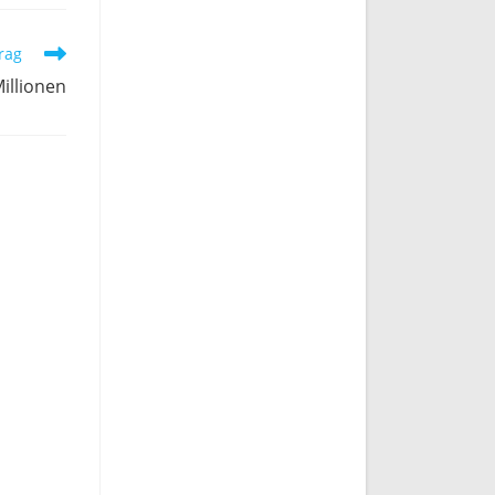
rag
illionen