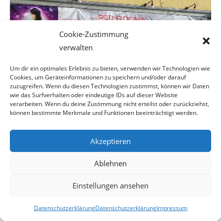
Cookie-Zustimmung
verwalten
Um dir ein optimales Erlebnis zu bieten, verwenden wir Technologien wie
Cookies, um Geräteinformationen zu speichern und/oder darauf
zuzugreifen. Wenn du diesen Technologien zustimmst, können wir Daten
wie das Surfverhalten oder eindeutige IDs auf dieser Website
verarbeiten. Wenn du deine Zustimmung nicht erteilst oder zurückziehst,
können bestimmte Merkmale und Funktionen beeinträchtigt werden.
Ein Laufhaus ist kein Sportplatz
Akzeptieren
In diesem Zusammenhang ist uns aufgefallen, dass keiner
Ablehnen
der Laufhausgegner(innen) auf-
Einstellungen ansehen
gerufen hat, Quartiere und Verpflegung für Obdachlose
zur Verfügung zu stellen. Auch
Datenschutzerklärung
Datenschutzerklärung
Impressum