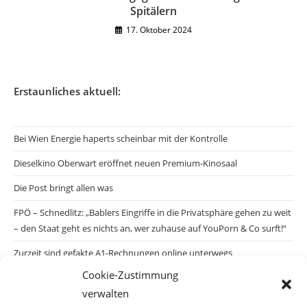
Spitälern
17. Oktober 2024
Erstaunliches aktuell:
Bei Wien Energie haperts scheinbar mit der Kontrolle
Dieselkino Oberwart eröffnet neuen Premium-Kinosaal
Die Post bringt allen was
FPÖ – Schnedlitz: „Bablers Eingriffe in die Privatsphäre gehen zu weit
– den Staat geht es nichts an, wer zuhause auf YouPorn & Co surft!“
Zurzeit sind gefakte A1-Rechnungen online unterwegs
Cookie-Zustimmung
Salzburgs Juden und ihre Sicherheit: „Erst nach einem Anschlag wäre
verwalten
die Gefahr endlich konkret!“