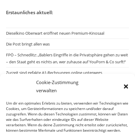
Erstaunliches aktuell:
Dieselkino Oberwart eröffnet neuen Premium-Kinosaal
Die Post bringt allen was
FPÖ – Schnedlitz: „Bablers Eingriffe in die Privatsphäre gehen zu weit
– den Staat geht es nichts an, wer zuhause auf YouPorn & Co surft!“
Zurzeit sind gefakte A1-Rechnungen online unterwegs
Cookie-Zustimmung
Salzburgs Juden und ihre Sicherheit: „Erst nach einem Anschlag wäre
verwalten
die Gefahr endlich konkret!“
Biologisches Wunder in Ceuta
Um dir ein optimales Erlebnis zu bieten, verwenden wir Technologien wie
Cookies, um Geräteinformationen zu speichern und/oder darauf
Ein vermeintliches Abschiebemärchen
zuzugreifen. Wenn du diesen Technologien zustimmst, können wir Daten
wie das Surfverhalten oder eindeutige IDs auf dieser Website
verarbeiten. Wenn du deine Zustimmung nicht erteilst oder zurückziehst,
können bestimmte Merkmale und Funktionen beeinträchtigt werden.
Archiv