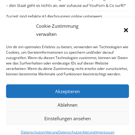
– den Staat geht es nichts an, wer zuhause auf YouPorn & Co surft!“
Zurzeit sind gefakte A1-Rechnungen online unterwegs
Cookie-Zustimmung
Salzburgs Juden und ihre Sicherheit: „Erst nach einem Anschlag wäre
verwalten
die Gefahr endlich konkret!“
Biologisches Wunder in Ceuta
Um dir ein optimales Erlebnis zu bieten, verwenden wir Technologien wie
Cookies, um Geräteinformationen zu speichern und/oder darauf
Ein vermeintliches Abschiebemärchen
zuzugreifen. Wenn du diesen Technologien zustimmst, können wir Daten
wie das Surfverhalten oder eindeutige IDs auf dieser Website
verarbeiten. Wenn du deine Zustimmung nicht erteilst oder zurückziehst,
können bestimmte Merkmale und Funktionen beeinträchtigt werden.
Archiv
Akzeptieren
Archiv
Ablehnen
Einstellungen ansehen
© Copyright 2026 · Auch Ihre Information ist uns wichtig! Haben Sie eine
Datenschutzerklärung
Datenschutzerklärung
Impressum
erstaunliche Story: Mailen Sie uns Bitte