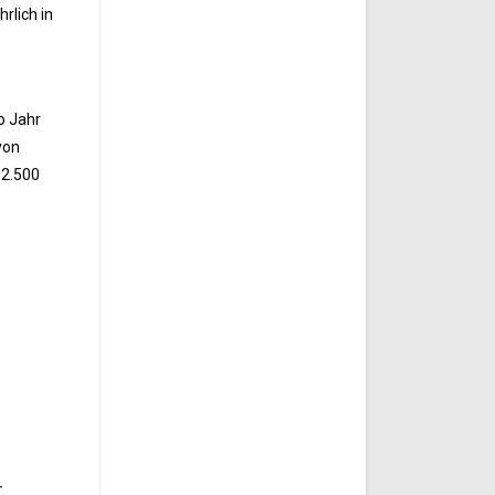
rlich in
o Jahr
von
 2.500
r