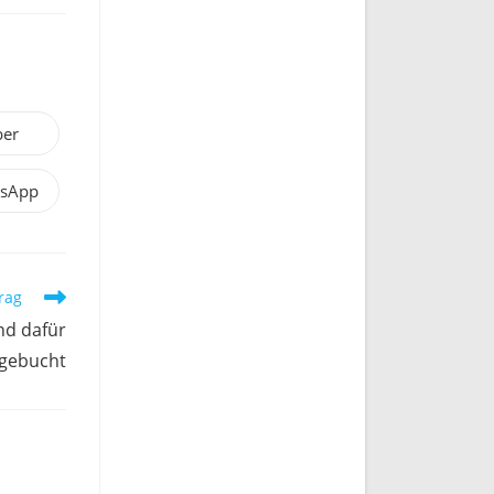
ber
sApp
rag
nd dafür
bgebucht