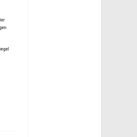
ter
ngen
iegel