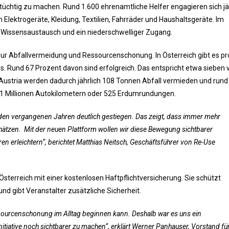
üchtig zu machen. Rund 1.600 ehrenamtliche Helfer engagieren sich jäh
Elektrogeräte, Kleidung, Textilien, Fahrräder und Haushaltsgeräte. Im
Wissensaustausch und ein niederschwelliger Zugang.
zur Abfallvermeidung und Ressourcenschonung. In Österreich gibt es pr
s. Rund 67 Prozent davon sind erfolgreich. Das entspricht etwa sieben 
Austria werden dadurch jährlich 108 Tonnen Abfall vermieden und rund
21 Millionen Autokilometern oder 525 Erdumrundungen.
n den vergangenen Jahren deutlich gestiegen. Das zeigt, dass immer mehr
ätzen. Mit der neuen Plattform wollen wir diese Bewegung sichtbarer
 erleichtern“, berichtet Matthias Neitsch, Geschäftsführer von Re-Use
 Österreich mit einer kostenlosen Haftpflichtversicherung. Sie schützt
d gibt Veranstalter zusätzliche Sicherheit.
ssourcenschonung im Alltag beginnen kann. Deshalb war es uns ein
itiative noch sichtbarer zu machen“, erklärt Werner Panhauser, Vorstand fü