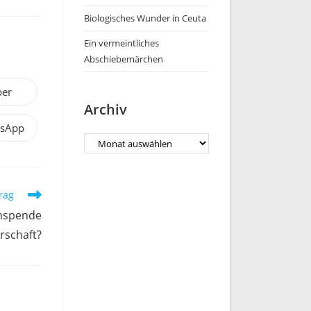
Biologisches Wunder in Ceuta
Ein vermeintliches
Abschiebemärchen
ber
Archiv
sApp
rag
enspende
rschaft?