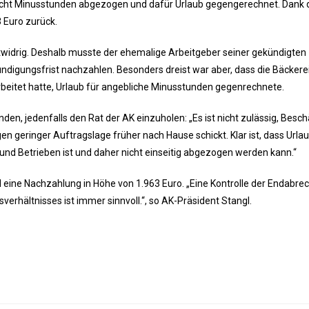
echt Minusstunden abgezogen und dafür Urlaub gegengerechnet. Dank 
3 Euro zurück.
stwidrig. Deshalb musste der ehemalige Arbeitgeber seiner gekündigten
ndigungsfrist nachzahlen. Besonders dreist war aber, dass die Bäckere
rbeitet hatte, Urlaub für angebliche Minusstunden gegenrechnete.
en, jedenfalls den Rat der AK einzuholen: „Es ist nicht zulässig, Besch
 geringer Auftragslage früher nach Hause schickt. Klar ist, dass Urla
nd Betrieben ist und daher nicht einseitig abgezogen werden kann.“
ied eine Nachzahlung in Höhe von 1.963 Euro. „Eine Kontrolle der Endabr
erhältnisses ist immer sinnvoll.“, so AK-Präsident Stangl.