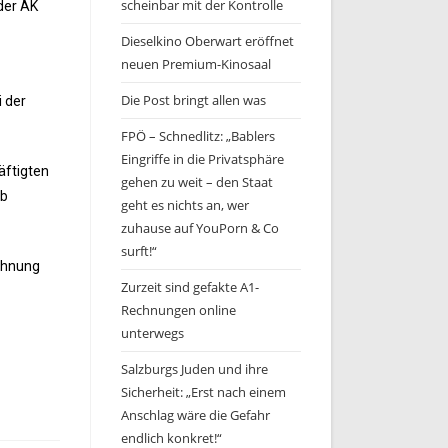
scheinbar mit der Kontrolle
der AK
Dieselkino Oberwart eröffnet
neuen Premium-Kinosaal
Die Post bringt allen was
i der
FPÖ – Schnedlitz: „Bablers
Eingriffe in die Privatsphäre
äftigten
gehen zu weit – den Staat
ub
geht es nichts an, wer
zuhause auf YouPorn & Co
surft!“
echnung
Zurzeit sind gefakte A1-
Rechnungen online
unterwegs
Salzburgs Juden und ihre
Sicherheit: „Erst nach einem
Anschlag wäre die Gefahr
endlich konkret!“