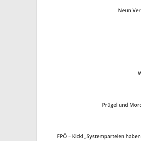
Neun Ver
W
Prügel und Mor
FPÖ – Kickl „Systemparteien haben m