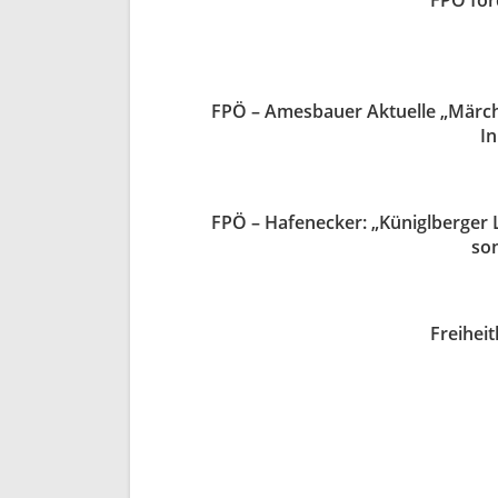
FPÖ for
FPÖ – Amesbauer Aktuelle „Märche
In
FPÖ – Hafenecker: „Küniglberger 
son
Freiheit