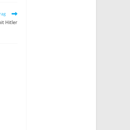
rag
t Hitler