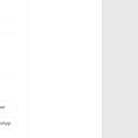
ber
sApp