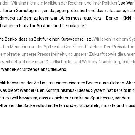
den. Wir sind nicht die Melkkuh der Reichen und ihrer Politiker“
, so Wan
Partei am Samstagmorgen dagegen protestiert und das verlassene, halb
mückt auf dem zu lesen war: „Alles muss raus: Kurz – Benko – Kickl –
 brauchen Platz für Anstand und Demokratie.“
né Benko, dass es Zeit für einen Kurswechsel ist:
„Wir leben in einem Sy
hsten Menschen an der Spitze der Gesellschaft stehen. Den Preis dafür
Demokratie, unserer Pressefreiheit und unserer Zukunft sowie die unse
Kurswechsel und eine neue Gesellschafts- und Wirtschaftsordnung, in der
er Wandel-Vorsitzende abschließend.
publik höchst an der Zeit ist, mit einem eisernen Besen auszukehren. Ab
m was bietet Wandel? Den Kommunismus? Dieses System hat bereits in d
rucksvoll bewiesen, dass es nicht nur um keine Spur besser, sondern
-Bonzen die Säcke vollschaufelten und vollschaufeln, musste und mus