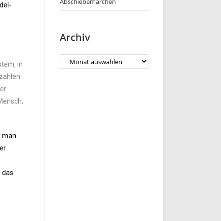
Abschiebemärchen
del-
Archiv
stem, in
 zahlen
rer
 Mensch,
er man
er
s das