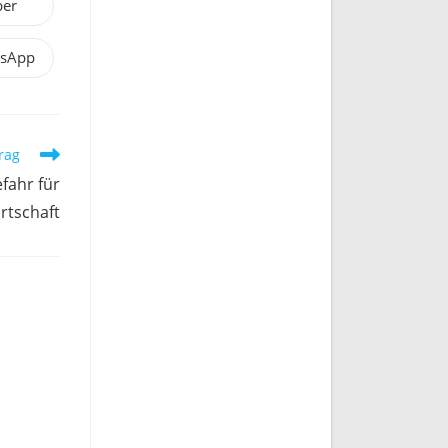
ber
sApp
rag
efahr für
rtschaft