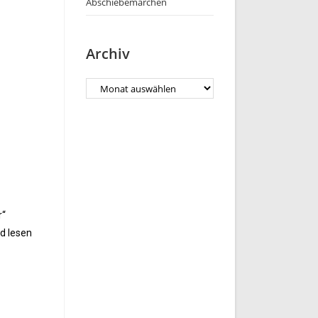
Abschiebemärchen
Archiv
r“
d lesen