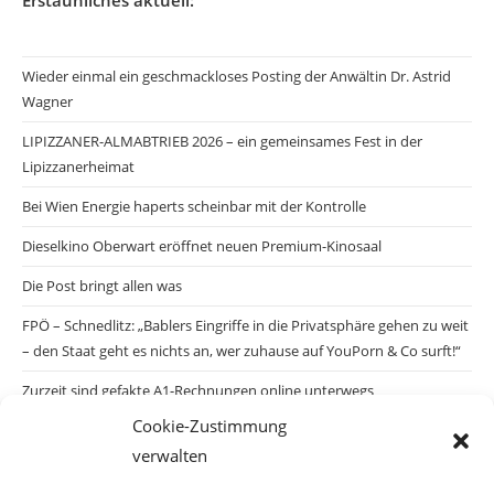
Erstaunliches aktuell:
Wieder einmal ein geschmackloses Posting der Anwältin Dr. Astrid
Wagner
LIPIZZANER-ALMABTRIEB 2026 – ein gemeinsames Fest in der
Lipizzanerheimat
Bei Wien Energie haperts scheinbar mit der Kontrolle
Dieselkino Oberwart eröffnet neuen Premium-Kinosaal
Die Post bringt allen was
FPÖ – Schnedlitz: „Bablers Eingriffe in die Privatsphäre gehen zu weit
– den Staat geht es nichts an, wer zuhause auf YouPorn & Co surft!“
Zurzeit sind gefakte A1-Rechnungen online unterwegs
Cookie-Zustimmung
Salzburgs Juden und ihre Sicherheit: „Erst nach einem Anschlag wäre
verwalten
die Gefahr endlich konkret!“