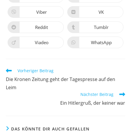
in
in
einem
einem
neuen
neuen
Viber
VK
Öffnet
Öffnet
Fenster
Fenster
in
in
einem
einem
neuen
neuen
Reddit
Tumblr
Öffnet
Öffnet
Fenster
Fenster
in
in
einem
einem
neuen
neuen
Viadeo
WhatsApp
Öffnet
Öffnet
Fenster
Fenster
in
in
einem
einem
neuen
neuen
Fenster
Fenster
Weitere
Vorheriger Beitrag
Artikel
Die Kronen Zeitung geht der Tagespresse auf den
ansehen
Leim
Nächster Beitrag
Ein Hitlergruß, der keiner war
DAS KÖNNTE DIR AUCH GEFALLEN