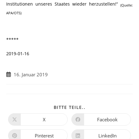
Institutionen unseres Staates wieder herzustellen!“
(Quelle:
APA/OTS)
*****
2019-01-16
Beitrag
16. Januar 2019
veröffentlicht:
DIESEN
BITTE TEILE..
INHALT
TEILEN
X
Facebook
Öffnet
Öffnet
in
in
einem
einem
neuen
neuen
Pinterest
LinkedIn
Öffnet
Öffnet
Fenster
Fenster