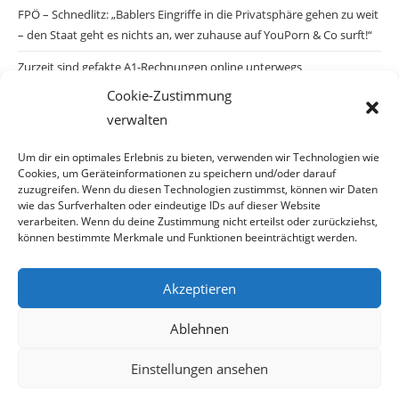
FPÖ – Schnedlitz: „Bablers Eingriffe in die Privatsphäre gehen zu weit
– den Staat geht es nichts an, wer zuhause auf YouPorn & Co surft!“
Zurzeit sind gefakte A1-Rechnungen online unterwegs
Cookie-Zustimmung
Salzburgs Juden und ihre Sicherheit: „Erst nach einem Anschlag wäre
verwalten
die Gefahr endlich konkret!“
Biologisches Wunder in Ceuta
Um dir ein optimales Erlebnis zu bieten, verwenden wir Technologien wie
Cookies, um Geräteinformationen zu speichern und/oder darauf
Ein vermeintliches Abschiebemärchen
zuzugreifen. Wenn du diesen Technologien zustimmst, können wir Daten
wie das Surfverhalten oder eindeutige IDs auf dieser Website
verarbeiten. Wenn du deine Zustimmung nicht erteilst oder zurückziehst,
können bestimmte Merkmale und Funktionen beeinträchtigt werden.
Archiv
Akzeptieren
Archiv
Ablehnen
Einstellungen ansehen