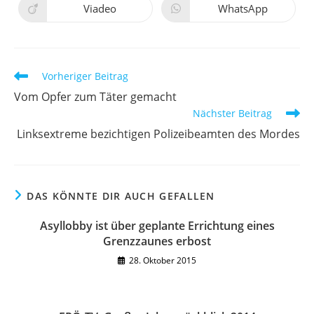
neuen
neuen
Viadeo
WhatsApp
Öffnet
Öffnet
Fenster
Fenster
in
in
einem
einem
neuen
neuen
Fenster
Fenster
Weitere
Vorheriger Beitrag
Artikel
Vom Opfer zum Täter gemacht
ansehen
Nächster Beitrag
Linksextreme bezichtigen Polizeibeamten des Mordes
DAS KÖNNTE DIR AUCH GEFALLEN
Asyllobby ist über geplante Errichtung eines
Grenzzaunes erbost
28. Oktober 2015