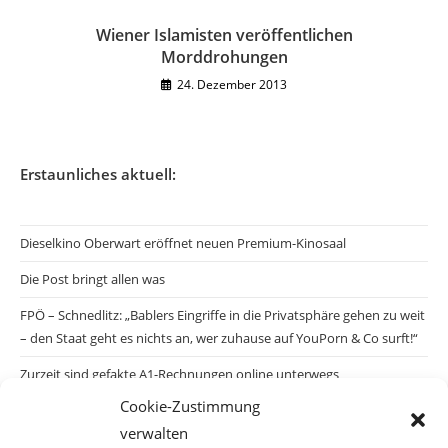
Wiener Islamisten veröffentlichen
Morddrohungen
24. Dezember 2013
Erstaunliches aktuell:
Dieselkino Oberwart eröffnet neuen Premium-Kinosaal
Die Post bringt allen was
FPÖ – Schnedlitz: „Bablers Eingriffe in die Privatsphäre gehen zu weit
– den Staat geht es nichts an, wer zuhause auf YouPorn & Co surft!“
Zurzeit sind gefakte A1-Rechnungen online unterwegs
Cookie-Zustimmung
Salzburgs Juden und ihre Sicherheit: „Erst nach einem Anschlag wäre
verwalten
die Gefahr endlich konkret!“