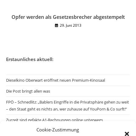
Opfer werden als Gesetzesbrecher abgestempelt
29. Juni 2013
Erstaunliches aktuell:
Dieselkino Oberwart eröffnet neuen Premium-Kinosaal
Die Post bringt allen was
FPÖ – Schnedlitz: „Bablers Eingriffe in die Privatsphäre gehen zu weit
– den Staat geht es nichts an, wer zuhause auf YouPorn & Co surft!“
Zurzeit sind gefakte A1-Rechnungen online unterwegs
Cookie-Zustimmung
Salzburgs Juden und ihre Sicherheit: „Erst nach einem Anschlag wäre