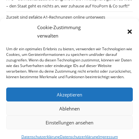
– den Staat geht es nichts an, wer zuhause auf YouPorn & Co surft!“
Zurzeit sind gefakte A1-Rechnungen online unterwegs
Cookie-Zustimmung
Salzburgs Juden und ihre Sicherheit: „Erst nach einem Anschlag wäre
verwalten
die Gefahr endlich konkret!“
Biologisches Wunder in Ceuta
Um dir ein optimales Erlebnis zu bieten, verwenden wir Technologien wie
Cookies, um Geräteinformationen zu speichern und/oder darauf
Ein vermeintliches Abschiebemärchen
zuzugreifen. Wenn du diesen Technologien zustimmst, können wir Daten
wie das Surfverhalten oder eindeutige IDs auf dieser Website
verarbeiten. Wenn du deine Zustimmung nicht erteilst oder zurückziehst,
können bestimmte Merkmale und Funktionen beeinträchtigt werden.
Archiv
Akzeptieren
Archiv
Ablehnen
Einstellungen ansehen
© Copyright 2026 · Auch Ihre Information ist uns wichtig! Haben Sie eine
Datenschutzerklärung
Datenschutzerklärung
Impressum
erstaunliche Story: Mailen Sie uns Bitte