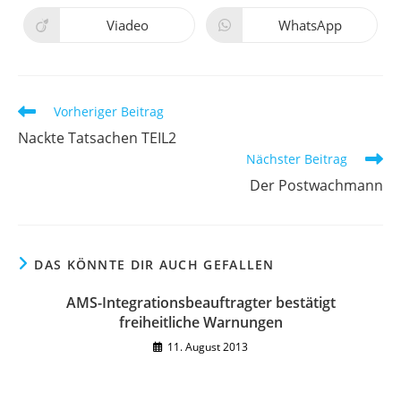
einem
einem
neuen
neuen
Viadeo
WhatsApp
Öffnet
Öffnet
Fenster
Fenster
in
in
einem
einem
neuen
neuen
Fenster
Fenster
Weitere
Vorheriger Beitrag
Artikel
Nackte Tatsachen TEIL2
ansehen
Nächster Beitrag
Der Postwachmann
DAS KÖNNTE DIR AUCH GEFALLEN
AMS-Integrationsbeauftragter bestätigt
freiheitliche Warnungen
11. August 2013