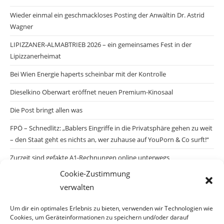
Wieder einmal ein geschmackloses Posting der Anwältin Dr. Astrid
Wagner
LIPIZZANER-ALMABTRIEB 2026 – ein gemeinsames Fest in der
Lipizzanerheimat
Bei Wien Energie haperts scheinbar mit der Kontrolle
Dieselkino Oberwart eröffnet neuen Premium-Kinosaal
Die Post bringt allen was
FPÖ – Schnedlitz: „Bablers Eingriffe in die Privatsphäre gehen zu weit
– den Staat geht es nichts an, wer zuhause auf YouPorn & Co surft!“
Zurzeit sind gefakte A1-Rechnungen online unterwegs
Cookie-Zustimmung
Salzburgs Juden und ihre Sicherheit: „Erst nach einem Anschlag wäre
verwalten
die Gefahr endlich konkret!“
Biologisches Wunder in Ceuta
Um dir ein optimales Erlebnis zu bieten, verwenden wir Technologien wie
Cookies, um Geräteinformationen zu speichern und/oder darauf
Ein vermeintliches Abschiebemärchen