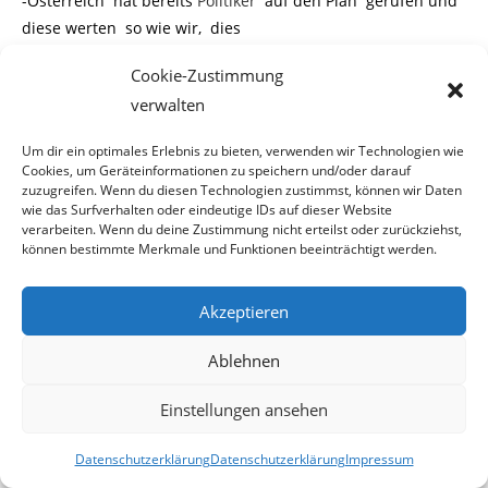
-Österreich hat bereits
Politiker
auf den Plan gerufen und
diese werten so wie wir, dies
Cookie-Zustimmung
eindeutig als Doppelmoral.
verwalten
So sieht die momentane Situation des WWF in Österreich
aus. Auf Grund unserer Recher-
Um dir ein optimales Erlebnis zu bieten, verwenden wir Technologien wie
Cookies, um Geräteinformationen zu speichern und/oder darauf
chen und der daraus resultierenden Beiträgen, hat bei
zuzugreifen. Wenn du diesen Technologien zustimmst, können wir Daten
Teilen der Bevölkerung in der be-
wie das Surfverhalten oder eindeutige IDs auf dieser Website
verarbeiten. Wenn du deine Zustimmung nicht erteilst oder zurückziehst,
können bestimmte Merkmale und Funktionen beeinträchtigt werden.
troffenen Region ein Umdenken eingesetzt, welches ihr
bisheriges Verhältnis zum WWF-
Akzeptieren
Österreich betrifft.
Ablehnen
Mit dem Verhalten welches der
WWF-Österreich
in
Sachen Nationalpark an den Tag
Einstellungen ansehen
legte, hat sich dieser unserer Meinung nach, sicherlich
Datenschutzerklärung
Datenschutzerklärung
Impressum
nicht mit Ruhm bekleckert. Hier