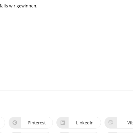
alls wir gewinnen.
Pinterest
LinkedIn
Vi
Öffnet
Öffnet
Öff
in
in
in
einem
einem
ei