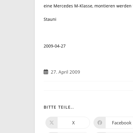
eine Mercedes M-Klasse, montieren werden f
Stauni
2009-04-27
Beitrag
27. April 2009
veröffentlicht:
DIESEN
BITTE TEILE..
INHALT
X
Facebook
Öffnet
Öffnet
in
in
TEILEN
einem
einem