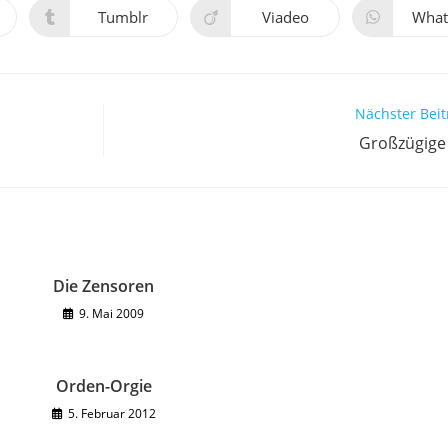
neuen
neuen
ne
Tumblr
Viadeo
What
Öffnet
Öffnet
Öff
Fenster
Fenster
Fen
in
in
in
einem
einem
ei
neuen
neuen
ne
Fenster
Fenster
Fen
Nächster Beit
Großzügige
Die Zensoren
9. Mai 2009
Orden-Orgie
5. Februar 2012