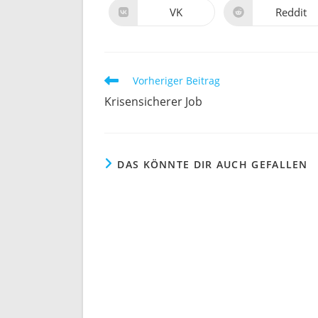
neuen
neuen
VK
Reddit
Öffnet
Öffnet
Fenster
Fenster
in
in
einem
einem
neuen
neuen
Fenster
Fenster
Weitere
Vorheriger Beitrag
Artikel
Krisensicherer Job
ansehen
DAS KÖNNTE DIR AUCH GEFALLEN