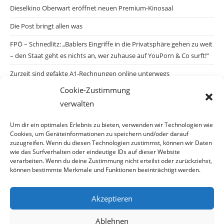
Dieselkino Oberwart eröffnet neuen Premium-Kinosaal
Die Post bringt allen was
FPÖ – Schnedlitz: „Bablers Eingriffe in die Privatsphäre gehen zu weit
– den Staat geht es nichts an, wer zuhause auf YouPorn & Co surft!“
Zurzeit sind gefakte A1-Rechnungen online unterwegs
Cookie-Zustimmung
Salzburgs Juden und ihre Sicherheit: „Erst nach einem Anschlag wäre
verwalten
die Gefahr endlich konkret!“
Biologisches Wunder in Ceuta
Um dir ein optimales Erlebnis zu bieten, verwenden wir Technologien wie
Cookies, um Geräteinformationen zu speichern und/oder darauf
Ein vermeintliches Abschiebemärchen
zuzugreifen. Wenn du diesen Technologien zustimmst, können wir Daten
wie das Surfverhalten oder eindeutige IDs auf dieser Website
verarbeiten. Wenn du deine Zustimmung nicht erteilst oder zurückziehst,
können bestimmte Merkmale und Funktionen beeinträchtigt werden.
Archiv
Akzeptieren
Ablehnen