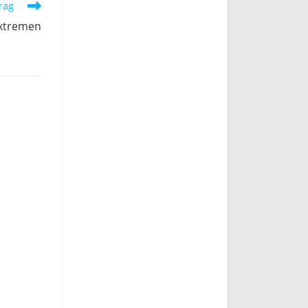
rag
extremen