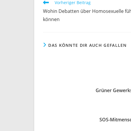
Weitere
Vorheriger Beitrag
Artikel
Wohin Debatten über Homosexuelle fü
ansehen
können
DAS KÖNNTE DIR AUCH GEFALLEN
Grüner Gewerks
SOS-Mitmensch