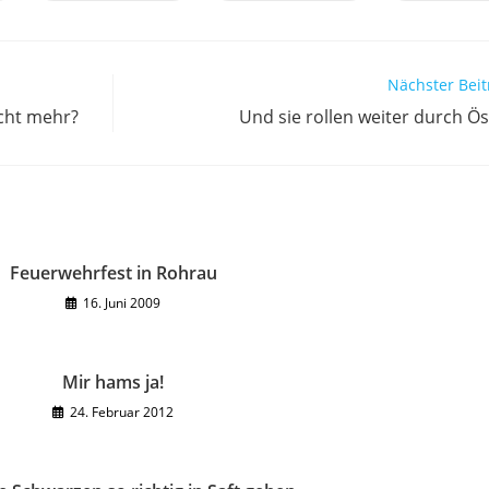
in
in
in
einem
einem
ei
neuen
neuen
ne
Fenster
Fenster
Fen
Nächster Beit
icht mehr?
Und sie rollen weiter durch Ös
Feuerwehrfest in Rohrau
16. Juni 2009
Mir hams ja!
24. Februar 2012