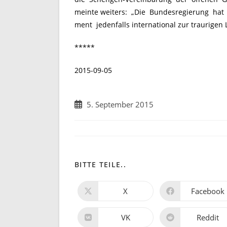
meinte weiters: „Die Bundesregierung hat 
ment jedenfalls international zur traurige
*****
2015-09-05
Beitrag
5. September 2015
veröffentlicht:
DIESEN
BITTE TEILE..
INHALT
X
Facebook
Öffnet
Öffnet
in
in
TEILEN
einem
einem
neuen
neuen
VK
Reddit
Öffnet
Öffnet
Fenster
Fenster