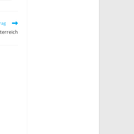
nem
uen
ster
rag
terreich