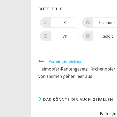
DIESEN
BITTE TEILE..
INHALT
X
Facebook
Öffnet
Öffnet
in
in
TEILEN
einem
einem
neuen
neuen
VK
Reddit
Öffnet
Öffnet
Fenster
Fenster
in
in
einem
einem
neuen
neuen
Fenster
Fenster
Weitere
Vorheriger Beitrag
Artikel
Heimopfer-Rentengesetz: Kirchenopfer
ansehen
von Heimen gehen leer aus
DAS KÖNNTE DIR AUCH GEFALLEN
Falter-J