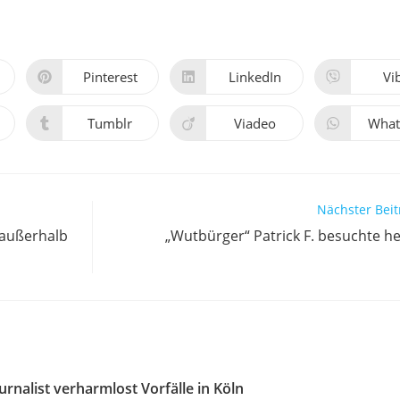
Pinterest
LinkedIn
Vi
Öffnet
Öffnet
Öff
in
in
in
einem
einem
ei
neuen
neuen
ne
Tumblr
Viadeo
What
Öffnet
Öffnet
Öff
Fenster
Fenster
Fen
in
in
in
einem
einem
ei
neuen
neuen
ne
Fenster
Fenster
Fen
Nächster Beit
 außerhalb
„Wutbürger“ Patrick F. besuchte he
ournalist verharmlost Vorfälle in Köln