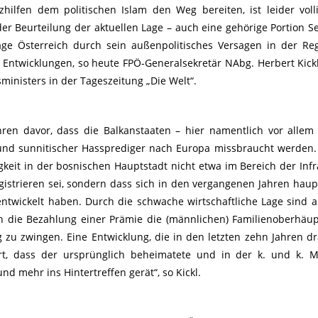
ilfen dem politischen Islam den Weg bereiten, ist leider volli
er Beurteilung der aktuellen Lage – auch eine gehörige Portion Sel
age Österreich durch sein außenpolitisches Versagen in der Re
 Entwicklungen, so heute FPÖ-Generalsekretär NAbg. Herbert Kickl
ministers in der Tageszeitung „Die Welt“.
hren davor, dass die Balkanstaaten – hier namentlich vor allem
r und sunnitischer Hassprediger nach Europa missbraucht werden. 
igkeit in der bosnischen Hauptstadt nicht etwa im Bereich der Infr
strieren sei, sondern dass sich in den vergangenen Jahren haup
twickelt haben. Durch die schwache wirtschaftliche Lage sind a
ch die Bezahlung einer Prämie die (männlichen) Familienoberhäu
g zu zwingen. Eine Entwicklung, die in den letzten zehn Jahren d
, dass der ursprünglich beheimatete und in der k. und k. M
nd mehr ins Hintertreffen gerät“, so Kickl.