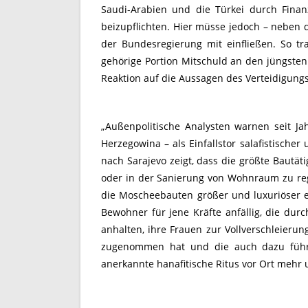
Saudi-Arabien und die Türkei durch Finanzh
beizupflichten. Hier müsse jedoch – neben d
der Bundesregierung mit einfließen. So tr
gehörige Portion Mitschuld an den jüngsten
Reaktion auf die Aussagen des Verteidigungs
„Außenpolitische Analysten warnen seit Ja
Herzegowina – als Einfallstor salafistische
nach Sarajevo zeigt, dass die größte Bautät
oder in der Sanierung von Wohnraum zu regi
die Moscheebauten größer und luxuriöser en
Bewohner für jene Kräfte anfällig, die dur
anhalten, ihre Frauen zur Vollverschleierun
zugenommen hat und die auch dazu führt
anerkannte hanafitische Ritus vor Ort mehr u