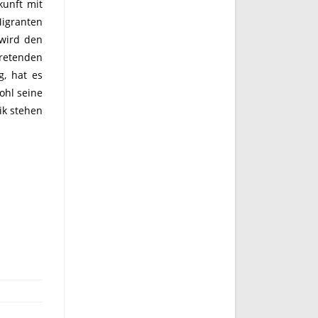
kunft mit
Migranten
 wird den
tretenden
g, hat es
ohl seine
ik stehen