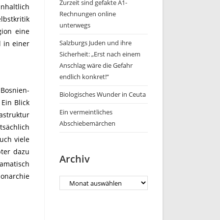
Zurzeit sind gefakte A1-
nhaltlich
Rechnungen online
bstkritik
unterwegs
gion eine
Salzburgs Juden und ihre
 in einer
Sicherheit: „Erst nach einem
Anschlag wäre die Gefahr
endlich konkret!“
 Bosnien-
Biologisches Wunder in Ceuta
Ein Blick
Ein vermeintliches
astruktur
Abschiebemärchen
tsächlich
uch viele
pter dazu
Archiv
ramatisch
onarchie
Archiv