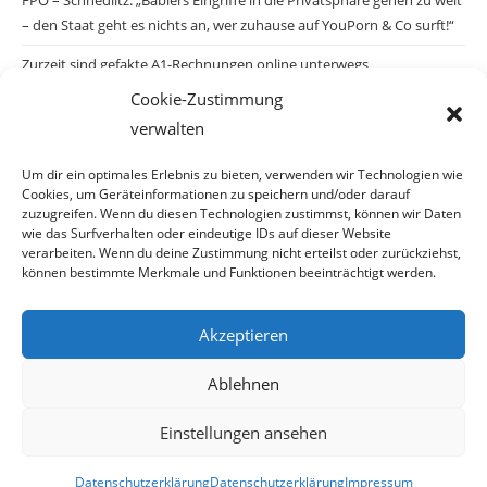
– den Staat geht es nichts an, wer zuhause auf YouPorn & Co surft!“
Zurzeit sind gefakte A1-Rechnungen online unterwegs
Cookie-Zustimmung
Salzburgs Juden und ihre Sicherheit: „Erst nach einem Anschlag wäre
verwalten
die Gefahr endlich konkret!“
Biologisches Wunder in Ceuta
Um dir ein optimales Erlebnis zu bieten, verwenden wir Technologien wie
Cookies, um Geräteinformationen zu speichern und/oder darauf
Ein vermeintliches Abschiebemärchen
zuzugreifen. Wenn du diesen Technologien zustimmst, können wir Daten
wie das Surfverhalten oder eindeutige IDs auf dieser Website
verarbeiten. Wenn du deine Zustimmung nicht erteilst oder zurückziehst,
können bestimmte Merkmale und Funktionen beeinträchtigt werden.
Archiv
Akzeptieren
Archiv
Ablehnen
Einstellungen ansehen
© Copyright 2026 · Auch Ihre Information ist uns wichtig! Haben Sie eine
Datenschutzerklärung
Datenschutzerklärung
Impressum