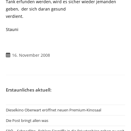
Tank erfunden werden, wird es sicher wieder jemanden
geben, der sich daran gesund
verdient.
Stauni
Beitrag
16. November 2008
veröffentlicht:
Erstaunliches aktuell:
Dieselkino Oberwart eröffnet neuen Premium-Kinosaal
Die Post bringt allen was
FPÖ – Schnedlitz: „Bablers Eingriffe in die Privatsphäre gehen zu weit