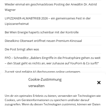
Wieder einmal ein geschmackloses Posting der Anwältin Dr. Astrid
Wagner
LIPIZZANER-ALMABTRIEB 2026 – ein gemeinsames Fest in der
Lipizzanerheimat
Bei Wien Energie haperts scheinbar mit der Kontrolle
Dieselkino Oberwart eröffnet neuen Premium-Kinosaal
Die Post bringt allen was
FPÖ – Schnedlitz: „Bablers Eingriffe in die Privatsphäre gehen zu weit
– den Staat geht es nichts an, wer zuhause auf YouPorn & Co surft!“
Zurzeit sind gefakte A1-Rechnungen online unterwegs
Cookie-Zustimmung
Salzburgs Juden und ihre Sicherheit: „Erst nach einem Anschlag wäre
verwalten
die Gefahr endlich konkret!“
Biologisches Wunder in Ceuta
Um dir ein optimales Erlebnis zu bieten, verwenden wir Technologien wie
Cookies, um Geräteinformationen zu speichern und/oder darauf
Ein vermeintliches Abschiebemärchen
zuzugreifen. Wenn du diesen Technologien zustimmst, können wir Daten