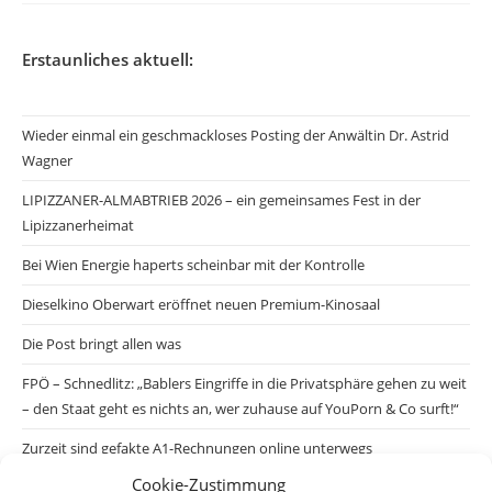
Erstaunliches aktuell:
Wieder einmal ein geschmackloses Posting der Anwältin Dr. Astrid
Wagner
LIPIZZANER-ALMABTRIEB 2026 – ein gemeinsames Fest in der
Lipizzanerheimat
Bei Wien Energie haperts scheinbar mit der Kontrolle
Dieselkino Oberwart eröffnet neuen Premium-Kinosaal
Die Post bringt allen was
FPÖ – Schnedlitz: „Bablers Eingriffe in die Privatsphäre gehen zu weit
– den Staat geht es nichts an, wer zuhause auf YouPorn & Co surft!“
Zurzeit sind gefakte A1-Rechnungen online unterwegs
Cookie-Zustimmung
Salzburgs Juden und ihre Sicherheit: „Erst nach einem Anschlag wäre