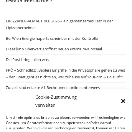
Erstaunliches aktuell:
LIPIZZANER-ALMABTRIEB 2026 – ein gemeinsames Fest in der
Lipizzanerheimat
Bei Wien Energie haperts scheinbar mit der Kontrolle
Dieselkino Oberwart eröffnet neuen Premium-Kinosaal
Die Post bringt allen was
FPÖ – Schnedlitz: „Bablers Eingriffe in die Privatsphäre gehen zu weit
– den Staat geht es nichts an, wer zuhause auf YouPorn & Co surft!“
Zurzeit sind gefakte A1-Rechnungen online unterwegs
Cookie-Zustimmung
Salzburgs Juden und ihre Sicherheit: „Erst nach einem Anschlag wäre
verwalten
die Gefahr endlich konkret!“
Biologisches Wunder in Ceuta
Um dir ein optimales Erlebnis zu bieten, verwenden wir Technologien wie
Cookies, um Geräteinformationen zu speichern und/oder darauf
Ein vermeintliches Abschiebemärchen
zuzugreifen. Wenn du diesen Technologien zustimmst, können wir Daten