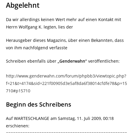
Abgelehnt
Da wir allerdings keinen Wert mehr auf einen Kontakt mit
Herrn Wolfgang K. legten, lies der
Herausgeber dieses Magazins, über einen Bekannten, dass
von ihm nachfolgend verfasste
Schreiben ebenfalls über
„Genderwahn“
veröffentlichen:
http://www.genderwahn.com/forum/phpbb3/viewtopic.php?
f=21&t=4174&sid=221f00905d3e5af8da6f38014cfdfe78&p=15
710#p15710
Beginn des Schreibens
Auf WARTESCHLANGE am Samstag, 11. Juli 2009, 00:18
erschienen: