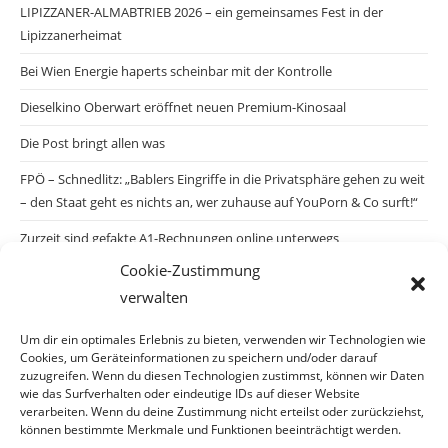
LIPIZZANER-ALMABTRIEB 2026 – ein gemeinsames Fest in der
Lipizzanerheimat
Bei Wien Energie haperts scheinbar mit der Kontrolle
Dieselkino Oberwart eröffnet neuen Premium-Kinosaal
Die Post bringt allen was
FPÖ – Schnedlitz: „Bablers Eingriffe in die Privatsphäre gehen zu weit
– den Staat geht es nichts an, wer zuhause auf YouPorn & Co surft!“
Zurzeit sind gefakte A1-Rechnungen online unterwegs
Cookie-Zustimmung
Salzburgs Juden und ihre Sicherheit: „Erst nach einem Anschlag wäre
verwalten
die Gefahr endlich konkret!“
Biologisches Wunder in Ceuta
Um dir ein optimales Erlebnis zu bieten, verwenden wir Technologien wie
Cookies, um Geräteinformationen zu speichern und/oder darauf
Ein vermeintliches Abschiebemärchen
zuzugreifen. Wenn du diesen Technologien zustimmst, können wir Daten
wie das Surfverhalten oder eindeutige IDs auf dieser Website
verarbeiten. Wenn du deine Zustimmung nicht erteilst oder zurückziehst,
können bestimmte Merkmale und Funktionen beeinträchtigt werden.
Archiv