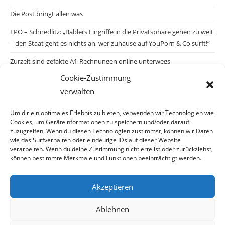
Die Post bringt allen was
FPÖ – Schnedlitz: „Bablers Eingriffe in die Privatsphäre gehen zu weit
– den Staat geht es nichts an, wer zuhause auf YouPorn & Co surft!“
Zurzeit sind gefakte A1-Rechnungen online unterwegs
Cookie-Zustimmung
Salzburgs Juden und ihre Sicherheit: „Erst nach einem Anschlag wäre
verwalten
die Gefahr endlich konkret!“
Biologisches Wunder in Ceuta
Um dir ein optimales Erlebnis zu bieten, verwenden wir Technologien wie
Cookies, um Geräteinformationen zu speichern und/oder darauf
Ein vermeintliches Abschiebemärchen
zuzugreifen. Wenn du diesen Technologien zustimmst, können wir Daten
wie das Surfverhalten oder eindeutige IDs auf dieser Website
verarbeiten. Wenn du deine Zustimmung nicht erteilst oder zurückziehst,
können bestimmte Merkmale und Funktionen beeinträchtigt werden.
Archiv
Akzeptieren
Ablehnen