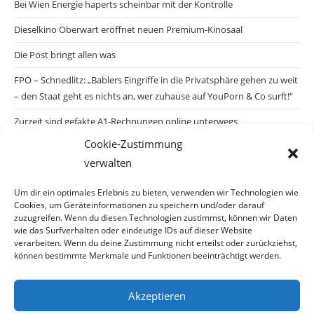
Bei Wien Energie haperts scheinbar mit der Kontrolle
Dieselkino Oberwart eröffnet neuen Premium-Kinosaal
Die Post bringt allen was
FPÖ – Schnedlitz: „Bablers Eingriffe in die Privatsphäre gehen zu weit
– den Staat geht es nichts an, wer zuhause auf YouPorn & Co surft!“
Zurzeit sind gefakte A1-Rechnungen online unterwegs
Cookie-Zustimmung
Salzburgs Juden und ihre Sicherheit: „Erst nach einem Anschlag wäre
verwalten
die Gefahr endlich konkret!“
Biologisches Wunder in Ceuta
Um dir ein optimales Erlebnis zu bieten, verwenden wir Technologien wie
Cookies, um Geräteinformationen zu speichern und/oder darauf
Ein vermeintliches Abschiebemärchen
zuzugreifen. Wenn du diesen Technologien zustimmst, können wir Daten
wie das Surfverhalten oder eindeutige IDs auf dieser Website
verarbeiten. Wenn du deine Zustimmung nicht erteilst oder zurückziehst,
können bestimmte Merkmale und Funktionen beeinträchtigt werden.
Archiv
Akzeptieren