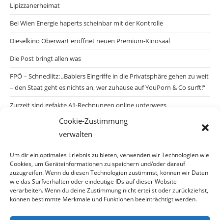
Lipizzanerheimat
Bei Wien Energie haperts scheinbar mit der Kontrolle
Dieselkino Oberwart eröffnet neuen Premium-Kinosaal
Die Post bringt allen was
FPÖ – Schnedlitz: „Bablers Eingriffe in die Privatsphäre gehen zu weit
– den Staat geht es nichts an, wer zuhause auf YouPorn & Co surft!“
Zurzeit sind gefakte A1-Rechnungen online unterwegs
Cookie-Zustimmung
Salzburgs Juden und ihre Sicherheit: „Erst nach einem Anschlag wäre
verwalten
die Gefahr endlich konkret!“
Biologisches Wunder in Ceuta
Um dir ein optimales Erlebnis zu bieten, verwenden wir Technologien wie
Cookies, um Geräteinformationen zu speichern und/oder darauf
Ein vermeintliches Abschiebemärchen
zuzugreifen. Wenn du diesen Technologien zustimmst, können wir Daten
wie das Surfverhalten oder eindeutige IDs auf dieser Website
verarbeiten. Wenn du deine Zustimmung nicht erteilst oder zurückziehst,
können bestimmte Merkmale und Funktionen beeinträchtigt werden.
Archiv