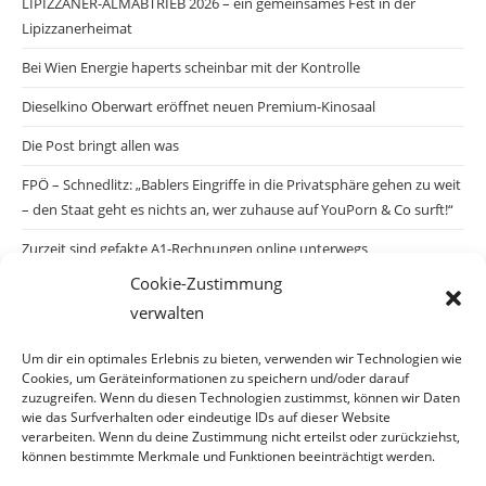
LIPIZZANER-ALMABTRIEB 2026 – ein gemeinsames Fest in der
Lipizzanerheimat
Bei Wien Energie haperts scheinbar mit der Kontrolle
Dieselkino Oberwart eröffnet neuen Premium-Kinosaal
Die Post bringt allen was
FPÖ – Schnedlitz: „Bablers Eingriffe in die Privatsphäre gehen zu weit
– den Staat geht es nichts an, wer zuhause auf YouPorn & Co surft!“
Zurzeit sind gefakte A1-Rechnungen online unterwegs
Cookie-Zustimmung
Salzburgs Juden und ihre Sicherheit: „Erst nach einem Anschlag wäre
verwalten
die Gefahr endlich konkret!“
Biologisches Wunder in Ceuta
Um dir ein optimales Erlebnis zu bieten, verwenden wir Technologien wie
Cookies, um Geräteinformationen zu speichern und/oder darauf
Ein vermeintliches Abschiebemärchen
zuzugreifen. Wenn du diesen Technologien zustimmst, können wir Daten
wie das Surfverhalten oder eindeutige IDs auf dieser Website
verarbeiten. Wenn du deine Zustimmung nicht erteilst oder zurückziehst,
können bestimmte Merkmale und Funktionen beeinträchtigt werden.
Archiv