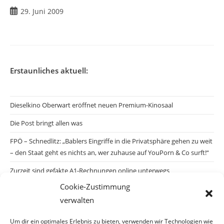
Beitrag
29. Juni 2009
veröffentlicht:
Erstaunliches aktuell:
Dieselkino Oberwart eröffnet neuen Premium-Kinosaal
Die Post bringt allen was
FPÖ – Schnedlitz: „Bablers Eingriffe in die Privatsphäre gehen zu weit
– den Staat geht es nichts an, wer zuhause auf YouPorn & Co surft!“
Zurzeit sind gefakte A1-Rechnungen online unterwegs
Cookie-Zustimmung
Salzburgs Juden und ihre Sicherheit: „Erst nach einem Anschlag wäre
verwalten
die Gefahr endlich konkret!“
Biologisches Wunder in Ceuta
Um dir ein optimales Erlebnis zu bieten, verwenden wir Technologien wie