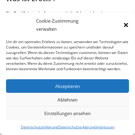
Die
Erotik
(
griech.
,
eros
„Liebe“) bezeichnet
ἔρως
Cookie-Zustimmung
ursprünglich die sinnlich-geistige
verwalten
Zuneigung, die ein Mensch einem anderen entgegenbringt.
Sie wird von
Sexualität
und
Um dir ein optimales Erlebnis zu bieten, verwenden wir Technologien wie
Cookies, um Geräteinformationen zu speichern und/oder darauf
zuzugreifen. Wenn du diesen Technologien zustimmst, können wir Daten
Liebe
insofern unterschieden, als Sex die trieb- und
wie das Surfverhalten oder eindeutige IDs auf dieser Website
körpergesteuerte, Liebe die emotional
verarbeiten. Wenn du deine Zustimmung nicht erteilst oder zurückziehst,
können bestimmte Merkmale und Funktionen beeinträchtigt werden.
-seelische und die Erotik die psychologisch-geistige
Anziehung zu einer anderen Person
Akzeptieren
bezeichnet.
Ablehnen
Diese Unterscheidung wird in der
Umgangssprache
jedoch
Einstellungen ansehen
nicht vollzogen. Hier ist Erotik
Datenschutzerklärung
Datenschutzerklärung
Impressum
zumeist gleichbedeutend mit Sexualität, wobei die Erotik