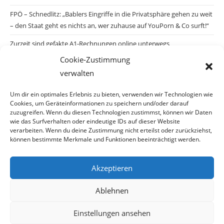
FPÖ – Schnedlitz: „Bablers Eingriffe in die Privatsphäre gehen zu weit
– den Staat geht es nichts an, wer zuhause auf YouPorn & Co surft!“
Zurzeit sind gefakte A1-Rechnungen online unterwegs
Cookie-Zustimmung
Salzburgs Juden und ihre Sicherheit: „Erst nach einem Anschlag wäre
verwalten
die Gefahr endlich konkret!“
Biologisches Wunder in Ceuta
Um dir ein optimales Erlebnis zu bieten, verwenden wir Technologien wie
Cookies, um Geräteinformationen zu speichern und/oder darauf
Ein vermeintliches Abschiebemärchen
zuzugreifen. Wenn du diesen Technologien zustimmst, können wir Daten
wie das Surfverhalten oder eindeutige IDs auf dieser Website
verarbeiten. Wenn du deine Zustimmung nicht erteilst oder zurückziehst,
können bestimmte Merkmale und Funktionen beeinträchtigt werden.
Archiv
Akzeptieren
Archiv
Ablehnen
Einstellungen ansehen