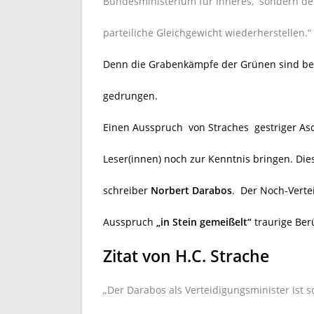
Bundesministerium für Inneres, sondern der 
parteiliche Gleichgewicht wiederherstellen.“
Denn die Grabenkämpfe der Grünen sind berei
gedrungen.
Einen Ausspruch von Straches gestriger A
Leser(innen) noch zur Kenntnis bringen. Dies
schreiber
Norbert Darabos
. Der Noch-Verte
Ausspruch
„in Stein gemeißelt“
traurige Ber
Zitat von H.C. Strache
„Der Darabos als Verteidigungsminister ist 