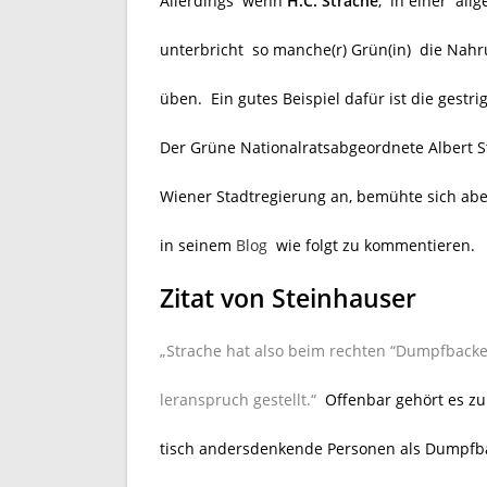
Allerdings wenn
H.C. Strache
, in einer all
unterbricht so manche(r) Grün(in) die Nah
üben. Ein gutes Beispiel dafür ist die gestr
Der Grüne Nationalratsabgeordnete Albert S
Wiener Stadtregierung an, bemühte sich ab
in seinem
Blog
wie folgt zu kommentieren.
Zitat von Steinhauser
„Strache hat also beim rechten “Dumpfbacke
leranspruch gestellt.“
Offenbar gehört es zu
tisch andersdenkende Personen als Dumpfb