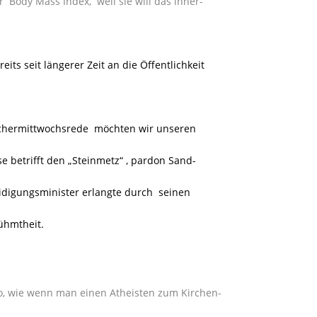
Body Mass Index, weil sie will das inner-
ts seit längerer Zeit an die Öffentlichkeit
schermittwochsrede möchten wir unseren
e betrifft den „Steinmetz“ , pardon Sand-
idigungsminister erlangte durch seinen
ühmtheit.
so, wie wenn man einen Atheisten zum Kirchen-