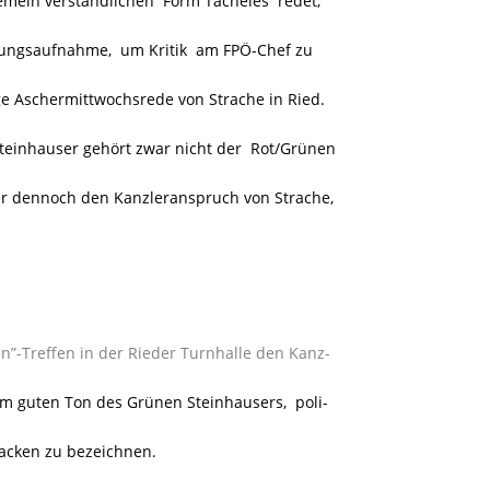
gemein verständlichen Form Tacheles redet,
rungsaufnahme, um Kritik am FPÖ-Chef zu
ige Aschermittwochsrede von Strache in Ried.
teinhauser gehört zwar nicht der Rot/Grünen
er dennoch den Kanzleranspruch von Strache,
n”-Treffen in der Rieder Turnhalle den Kanz-
m guten Ton des Grünen Steinhausers, poli-
acken zu bezeichnen.