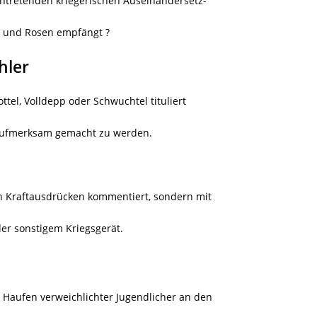
eintretenden kriegerischen Auseinandersetz-
s und Rosen empfängt ?
hler
rottel, Volldepp oder Schwuchtel tituliert
 aufmerksam gemacht zu werden.
en Kraftausdrücken kommentiert, sondern mit
r sonstigem Kriegsgerät.
n Haufen verweichlichter Jugendlicher an den