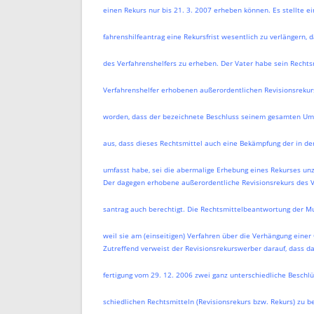
einen Rekurs nur bis 21. 3. 2007 erheben können. Es stellte e
fahrenshilfeantrag eine Rekursfrist wesentlich zu verlängern,
des Verfahrenshelfers zu erheben. Der Vater habe sein Recht
Verfahrenshelfer erhobenen außerordentlichen Revisionsrekurs
worden, dass der bezeichnete Beschluss seinem gesamten U
aus, dass dieses Rechtsmittel auch eine Bekämpfung der in d
umfasst habe, sei die abermalige Erhebung eines Rekurses unz
Der dagegen erhobene außerordentliche Revisionsrekurs des V
santrag auch berechtigt. Die Rechtsmittelbeantwortung der Mu
weil sie am (einseitigen) Verfahren über die Verhängung einer O
Zutreffend verweist der Revisionsrekurswerber darauf, dass da
fertigung vom 29. 12. 2006 zwei ganz unterschiedliche Beschl
schiedlichen Rechtsmitteln (Revisionsrekurs bzw. Rekurs) zu 