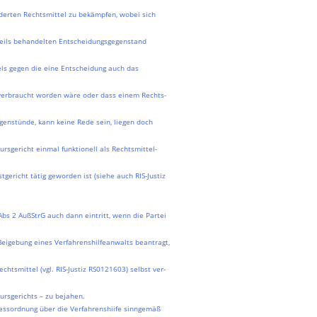
erten Rechtsmittel zu bekämpfen, wobei sich
eweils behandelten Entscheidungsgegenstand
ls gegen die eine Entscheidung auch das
verbraucht worden wäre oder dass einem Rechts-
genstünde, kann keine Rede sein, liegen doch
rsgericht einmal funktionell als Rechtsmittel-
tgericht tätig geworden ist (siehe auch RIS-Justiz
Abs 2 AußStrG auch dann eintritt, wenn die Partei
 Beigebung eines Verfahrenshilfeanwalts beantragt,
chtsmittel (vgl. RIS-Justiz RS0121603) selbst ver-
kursgerichts – zu bejahen.
essordnung über die Verfahrenshiife sinngemäß