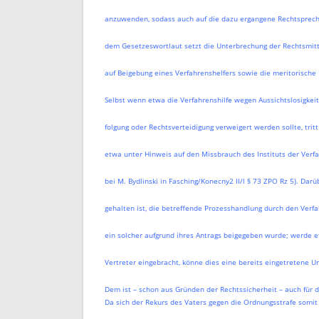
anzuwenden, sodass auch auf die dazu ergangene Rechtsprech
dem Gesetzeswortlaut setzt die Unterbrechung der Rechtsmittel
auf Beigebung eines Verfahrenshelfers sowie die meritorische 
Selbst wenn etwa die Verfahrenshilfe wegen Aussichtslosigkeit
folgung oder Rechtsverteidigung verweigert werden sollte, tri
etwa unter Hinweis auf den Missbrauch des Instituts der Verf
bei M. Bydlinski in Fasching/Konecny2 II/l § 73 ZPO Rz 5). Darü
gehalten ist, die betreffende Prozesshandlung durch den Verf
ein solcher aufgrund ihres Antrags beigegeben wurde; werde e
Vertreter eingebracht, könne dies eine bereits eingetretene U
Dem ist – schon aus Gründen der Rechtssicherheit – auch für d
Da sich der Rekurs des Vaters gegen die Ordnungsstrafe somit s