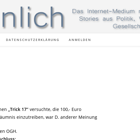
DATENSCHUTZERKLÄRUNG
ANMELDEN
chen
„Trick 17“
versuchte, die 100,- Euro
säumnis einzutreiben, war D. anderer Meinung
den OGH.
schluss: