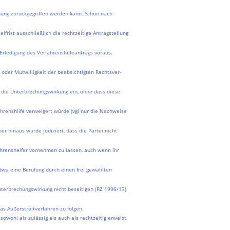
ung zurückgegriffen werden kann. Schon nach
frist ausschließlich die rechtzeitige Antragstellung
Erledigung des Verfahrenshilfeantrags voraus.
 oder Mutwilligkeit der beabsichtigten Rechtsver-
tt die Unterbrechimgswirkung ein, ohne dass diese
ahrenshiife verweigert würde (vgl nur die Nachweise
ber hinaus wurde judiziert, dass die Partei nicht
ahrenshelfer vornehmen zu lassen, auch wenn ihr
twa eine Berufung durch einen frei gewählten
nterbrechungswirkung nicht beseitigen (RZ 1996/13).
as Außerstreitverfahren zu folgen.
owohl als zulässig als auch als rechtzeitig erweist,