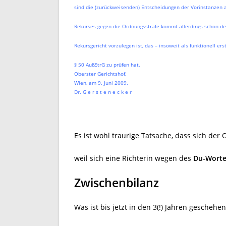
sind die (zurückweisenden) Entscheidungen der Vorinstanzen 
Rekurses gegen die Ordnungsstrafe kommt allerdings schon des
Rekursgericht vorzulegen ist, das – insoweit als funktionell er
§ 50 AußStrG zu prüfen hat.
Oberster Gerichtshof,
Wien, am 9. Juni 2009.
Dr. G e r s t e n e c k e r
Es ist wohl traurige Tatsache, dass sich der
weil sich eine Richterin wegen des
Du-Worte
Zwischenbilanz
Was ist bis jetzt in den 3(!) Jahren gescheh