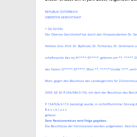
REPUBLIK ÖSTERREICH
OBERSTER GERICHTSHOF
1 Ob 92/09z
Der Oberste Gerichtshof hat durch den Vizepräsidenten Dr. Ge
Hofräte Univ.-Prof. Dr. Bydlinski, Dr. Fichtenau, Dr. Grohmann un
schaftssache des mj A***** D*****, geboren am **. ***** 200
des Vaters G***** D*****, Wien **, ******straße */**, vertre
Wien, gegen den Beschluss des Landesgerichts für Zivilrechtss
2009, GZ 45 R 556/08k-S-156, mit dem der Beschluss des Bezirk
P 134/02k-S-113, bestätigt wurde, in nichtöffentlicher Sitzung 
B e s c h l u s s
gefasst:
Dem Revisionsrekurs wird Folge gegeben.
Die Beschlüsse der Vorinstanzen werden aufgehoben. Dem Erst