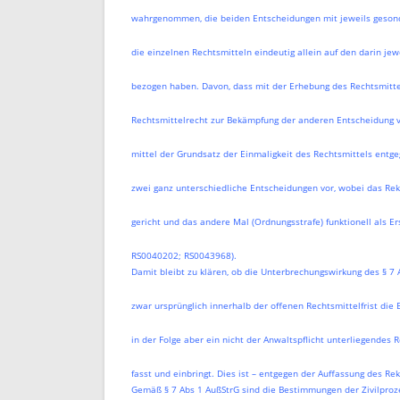
wahrgenommen, die beiden Entscheidungen mit jeweils gesond
die einzelnen Rechtsmitteln eindeutig allein auf den darin j
bezogen haben. Davon, dass mit der Erhebung des Rechtsmitte
Rechtsmittelrecht zur Bekämpfung der anderen Entscheidung 
mittel der Grundsatz der Einmaligkeit des Rechtsmittels entge
zwei ganz unterschiedliche Entscheidungen vor, wobei das Reku
gericht und das andere Mal (Ordnungsstrafe) funktionell als Ers
RS0040202; RS0043968).
Damit bleibt zu klären, ob die Unterbrechungswirkung des § 7 
zwar ursprünglich innerhalb der offenen Rechtsmittelfrist die
in der Folge aber ein nicht der Anwaltspflicht unterliegendes Re
fasst und einbringt. Dies ist – entgegen der Auffassung des Re
Gemäß § 7 Abs 1 AußStrG sind die Bestimmungen der Zivilproz