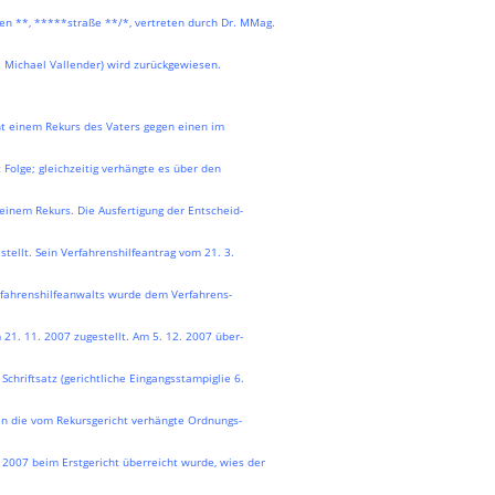
n **, *****straße **/*, vertreten durch Dr. MMag.
r. Michael Vallender) wird zurückgewiesen.
ht einem Rekurs des Vaters gegen einen im
Folge; gleichzeitig verhängte es über den
inem Rekurs. Die Ausfertigung der Entscheid-
ellt. Sein Verfahrenshilfeantrag vom 21. 3.
rfahrenshilfeanwalts wurde dem Verfahrens-
21. 11. 2007 zugestellt. Am 5. 12. 2007 über-
Schriftsatz (gerichtliche Eingangsstampiglie 6.
en die vom Rekursgericht verhängte Ordnungs-
2. 2007 beim Erstgericht überreicht wurde, wies der