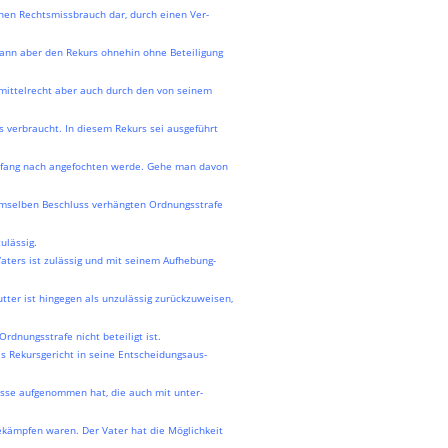
inen Rechtsmissbrauch dar, durch einen Ver-
 dann aber den Rekurs ohnehin ohne Beteiligung
smittelrecht aber auch durch den von seinem
 verbraucht. In diesem Rekurs sei ausgeführt
mfang nach angefochten werde. Gehe man davon
emselben Beschluss verhängten Ordnungsstrafe
ulässig.
aters ist zulässig und mit seinem Aufhebung-
tter ist hingegen als unzulässig zurückzuweisen,
rdnungsstrafe nicht beteiligt ist.
s Rekursgericht in seine Entscheidungsaus-
üsse aufgenommen hat, die auch mit unter-
bekämpfen waren. Der Vater hat die Möglichkeit