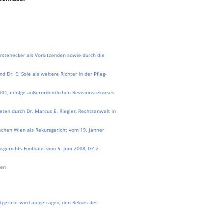
rstenecker als Vorsitzenden sowie durch die
d Dr. E. Sole als weitere Richter in der Pfleg-
1, infolge außerordentlichen Revisionsrekurses
ten durch Dr. Marcus E. Riegler, Rechtsanwalt in
achen Wien als Rekursgericht vom 19. Jänner
sgerichts Fünfhaus vom 5. Juni 2008, GZ 2
den
gericht wird aufgetragen, den Rekurs des