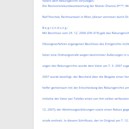
Vaters dem Rekursgericht vorzulegen.
Die Revisionsrekursbeantwortung der Mutter Zhanna D***, Wie
Ralf Peschek, Rechtsanwalt in Wien, (dieser vertreten durch D
B e g r ü n d u n g :
Mit Beschluss vom 29. 12. 2006 (ON 419) gab das Rekursgeric
Obsorgeverfahren ergangenen Beschluss des Erstgerichts nicht 
Vater eine Ordnungsstrafe wegen bestimmter Äußerungen in se
ungen des Rekursgerichts wurde dem Vater am 7. 3. 2007 zugest
2007 wurde bewilligt; der Bescheid über die Beigabe eines Ve
helfer gemeinsam mit der Entscheidung des Rekursgerichts am 
mittelte der Vater per Telefax einen von ihm selbst verfassten 
12. 2007), der Ablehnungserklärungen sowie einen Rekurs geg
strafe enthielt. In diesem Schriftsatz, der im Original am 7. 1