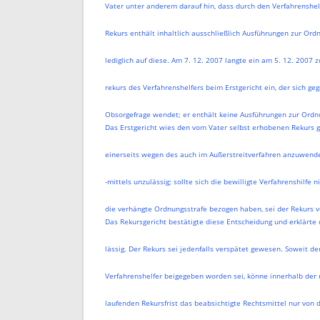
Vater unter anderem darauf hin, dass durch den Verfahrenshel
Rekurs enthält inhaltlich ausschließlich Ausführungen zur Ord
lediglich auf diese. Am 7. 12. 2007 langte ein am 5. 12. 2007 
rekurs des Verfahrenshelfers beim Erstgericht ein, der sich ge
Obsorgefrage wendet; er enthält keine Ausführungen zur Ordn
Das Erstgericht wies den vom Vater selbst erhobenen Rekurs g
einerseits wegen des auch im Außerstreitverfahren anzuwend
-mittels unzulässig; sollte sich die bewilligte Verfahrenshilfe
die verhängte Ordnungsstrafe bezogen haben, sei der Rekurs v
Das Rekursgericht bestätigte diese Entscheidung und erklärte d
lässig. Der Rekurs sei jedenfalls verspätet gewesen. Soweit de
Verfahrenshelfer beigegeben worden sei, könne innerhalb der 
laufenden Rekursfrist das beabsichtigte Rechtsmittel nur von