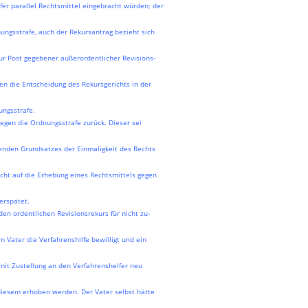
fer parallel Rechtsmittel eingebracht würden; der
nungsstrafe, auch der Rekursantrag bezieht sich
zur Post gegebener außerordentlicher Revisions-
gen die Entscheidung des Rekursgerichts in der
ungsstrafe.
egen die Ordnungsstrafe zurück. Dieser sei
enden Grundsatzes der Einmaligkeit des Rechts
 nicht auf die Erhebung eines Rechtsmittels gegen
erspätet.
en ordentlichen Revisionsrekurs für nicht zu-
m Vater die Verfahrenshilfe bewilligt und ein
mit Zustellung an den Verfahrenshelfer neu
 diesem erhoben werden. Der Vater selbst hätte