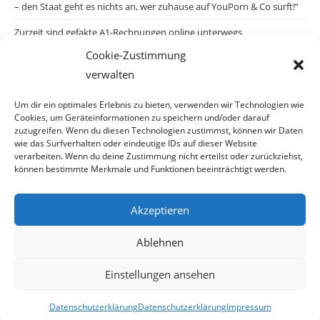
– den Staat geht es nichts an, wer zuhause auf YouPorn & Co surft!“
Zurzeit sind gefakte A1-Rechnungen online unterwegs
Cookie-Zustimmung
Salzburgs Juden und ihre Sicherheit: „Erst nach einem Anschlag wäre
verwalten
die Gefahr endlich konkret!“
Biologisches Wunder in Ceuta
Um dir ein optimales Erlebnis zu bieten, verwenden wir Technologien wie
Cookies, um Geräteinformationen zu speichern und/oder darauf
Ein vermeintliches Abschiebemärchen
zuzugreifen. Wenn du diesen Technologien zustimmst, können wir Daten
wie das Surfverhalten oder eindeutige IDs auf dieser Website
verarbeiten. Wenn du deine Zustimmung nicht erteilst oder zurückziehst,
können bestimmte Merkmale und Funktionen beeinträchtigt werden.
Archiv
Akzeptieren
Ablehnen
Einstellungen ansehen
© Copyright 2026 · Auch Ihre Information ist uns wichtig! Haben Sie eine
Datenschutzerklärung
Datenschutzerklärung
Impressum
erstaunliche Story: Mailen Sie uns Bitte