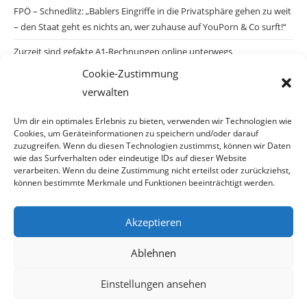
FPÖ – Schnedlitz: „Bablers Eingriffe in die Privatsphäre gehen zu weit
– den Staat geht es nichts an, wer zuhause auf YouPorn & Co surft!“
Zurzeit sind gefakte A1-Rechnungen online unterwegs
Cookie-Zustimmung
Salzburgs Juden und ihre Sicherheit: „Erst nach einem Anschlag wäre
verwalten
die Gefahr endlich konkret!“
Biologisches Wunder in Ceuta
Um dir ein optimales Erlebnis zu bieten, verwenden wir Technologien wie
Cookies, um Geräteinformationen zu speichern und/oder darauf
Ein vermeintliches Abschiebemärchen
zuzugreifen. Wenn du diesen Technologien zustimmst, können wir Daten
wie das Surfverhalten oder eindeutige IDs auf dieser Website
verarbeiten. Wenn du deine Zustimmung nicht erteilst oder zurückziehst,
können bestimmte Merkmale und Funktionen beeinträchtigt werden.
Archiv
Akzeptieren
Ablehnen
Einstellungen ansehen