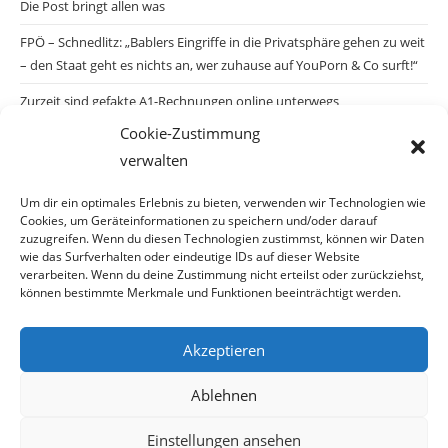
Die Post bringt allen was
FPÖ – Schnedlitz: „Bablers Eingriffe in die Privatsphäre gehen zu weit
– den Staat geht es nichts an, wer zuhause auf YouPorn & Co surft!“
Zurzeit sind gefakte A1-Rechnungen online unterwegs
Cookie-Zustimmung
Salzburgs Juden und ihre Sicherheit: „Erst nach einem Anschlag wäre
verwalten
die Gefahr endlich konkret!“
Biologisches Wunder in Ceuta
Um dir ein optimales Erlebnis zu bieten, verwenden wir Technologien wie
Cookies, um Geräteinformationen zu speichern und/oder darauf
Ein vermeintliches Abschiebemärchen
zuzugreifen. Wenn du diesen Technologien zustimmst, können wir Daten
wie das Surfverhalten oder eindeutige IDs auf dieser Website
verarbeiten. Wenn du deine Zustimmung nicht erteilst oder zurückziehst,
können bestimmte Merkmale und Funktionen beeinträchtigt werden.
Archiv
Akzeptieren
Ablehnen
Einstellungen ansehen