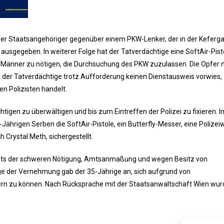
scher Staatsangehöriger gegenüber einem PKW-Lenker, der in der Keferga
 ausgegeben. In weiterer Folge hat der Tatverdächtige eine SoftAir-Pist
Männer zu nötigen, die Durchsuchung des PKW zuzulassen. Die Opfer
s der Tatverdächtige trotz Aufforderung keinen Dienstausweis vorwies,
en Polizisten handelt.
igen zu überwältigen und bis zum Eintreffen der Polizei zu fixieren. 
hrigen Serben die SoftAir-Pistole, ein Butterfly-Messer, eine Polizei
 Crystal Meth, sichergestellt.
hts der schweren Nötigung, Amtsanmaßung und wegen Besitz von
e der Vernehmung gab der 35-Jährige an, sich aufgrund von
nern zu können. Nach Rücksprache mit der Staatsanwaltschaft Wien wur