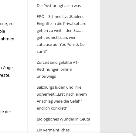
Die Post bringt allen was
FPÖ – Schnedlitz: „Bablers
Eingriffe in die Privatsphäre
sse, im
gehen zu weit – den Staat
ole
geht es nichts an, wer
 nahmen
zuhause auf YouPorn & Co
surft!“
Zurzeit sind gefakte A1-
Im Zuge
Rechnungen online
weste,
unterwegs
Salzburgs Juden und ihre
Sicherheit: „Erst nach einem
Anschlag wäre die Gefahr
endlich konkret!“
de der
Biologisches Wunder in Ceuta
Ein vermeintliches